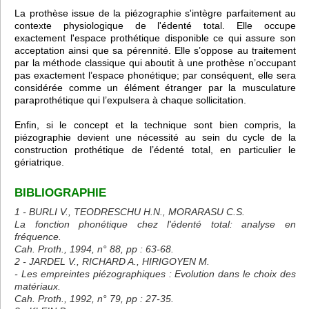
La prothèse issue de la piézographie s'intègre parfaitement au
contexte physiologique de l'édenté total. Elle occupe
exactement l'espace prothétique disponible ce qui assure son
acceptation ainsi que sa pérennité. Elle s’oppose au traitement
par la méthode classique qui aboutit à une prothèse n’occupant
pas exactement l’espace phonétique; par conséquent, elle sera
considérée comme un élément étranger par la musculature
paraprothétique qui l’expulsera à chaque sollicitation.
Enfin, si le concept et la technique sont bien compris, la
piézographie devient une nécessité au sein du cycle de la
construction prothétique de l’édenté total, en particulier le
gériatrique.
BIBLIOGRAPHIE
1 - BURLI V., TEODRESCHU H.N., MORARASU C.S.
La fonction phonétique chez l'édenté total: analyse en
fréquence.
Cah. Proth., 1994, n° 88, pp : 63-68.
2 - JARDEL V., RICHARD A., HIRIGOYEN M.
- Les empreintes piézographiques : Evolution dans le choix des
matériaux.
Cah. Proth., 1992, n° 79, pp : 27-35.