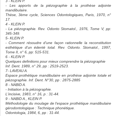
3 - KLEIN P.
- Les apports de la piézographie à la prothèse adjointe
mandibulaire.
Thèse, 3ème cycle, Sciences Odontologiques, Paris, 1970, n°
17.
4 - KLEIN P.
- La piézographie. Rev. Odonto Stomatol., 1976, Tome V, pp:
345-349.
5- KLEIN P.
- Comment résoudre d'une façon rationnelle la reconstitution
esthétique d'un édenté total. Rev. Odonto. Stomatol., 1997,
Tome II, n° 6, pp: 515-531.
6 - KLEIN P.
Quelques definitions pour mieux comprendre la piézographie
Inf. Dent. 1989, n° 29, pp : 2519-2523.
7- LAVEAU A.
Espace prothétique mandibulaire en prothèse adjointe totale et
piézographie. Inf. Dent. N°30, pp : 2875-2885
8 - NABID A.
- Initiation à la piézographie.
L'incisive, 1983, n° 16, p : 31-44.
9 - NABID A., KLEIN P.
Méthodologie du moulage de l'espace prothétique mandibulaire
gérodontologique : Technique phonétique.
Odontologia, 1984, 6, pp : 31-44.