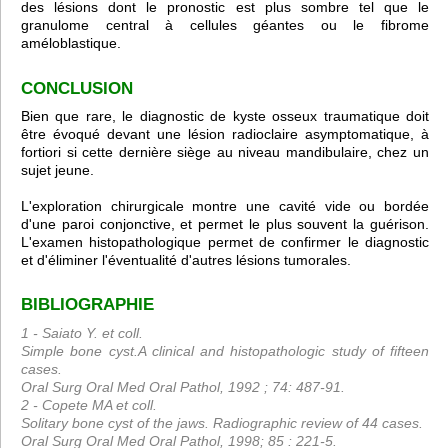
des lésions dont le pronostic est plus sombre tel que le
granulome central à cellules géantes ou le fibrome
améloblastique.
CONCLUSION
Bien que rare, le diagnostic de kyste osseux traumatique doit
être évoqué devant une lésion radioclaire asymptomatique, à
fortiori si cette dernière siège au niveau mandibulaire, chez un
sujet jeune.
L'exploration chirurgicale montre une cavité vide ou bordée
d'une paroi conjonctive, et permet le plus souvent la guérison.
L'examen histopathologique permet de confirmer le diagnostic
et d'éliminer l'éventualité d'autres lésions tumorales.
BIBLIOGRAPHIE
1 - Saiato Y. et coll.
Simple bone cyst.A clinical and histopathologic study of fifteen
cases.
Oral Surg Oral Med Oral Pathol, 1992 ; 74: 487-91.
2 - Copete MA et coll.
Solitary bone cyst of the jaws. Radiographic review of 44 cases.
Oral Surg Oral Med Oral Pathol, 1998; 85 : 221-5.