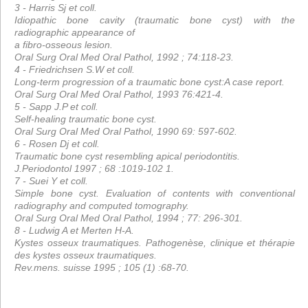
3 - Harris Sj et coll.
Idiopathic bone cavity (traumatic bone cyst) with the
radiographic appearance of
a fibro-osseous lesion.
Oral Surg Oral Med Oral Pathol, 1992 ; 74:118-23.
4 - Friedrichsen S.W et coll.
Long-term progression of a traumatic bone cyst:A case report.
Oral Surg Oral Med Oral Pathol, 1993 76:421-4.
5 - Sapp J.P et coll.
Self-healing traumatic bone cyst.
Oral Surg Oral Med Oral Pathol, 1990 69: 597-602.
6 - Rosen Dj et coll.
Traumatic bone cyst resembling apical periodontitis.
J.Periodontol 1997 ; 68 :1019-102 1.
7 - Suei Y et coll.
Simple bone cyst. Evaluation of contents with conventional
radiography and computed tomography.
Oral Surg Oral Med Oral Pathol, 1994 ; 77: 296-301.
8 - Ludwig A et Merten H-A.
Kystes osseux traumatiques. Pathogenèse, clinique et thérapie
des kystes osseux traumatiques.
Rev.mens. suisse 1995 ; 105 (1) :68-70.