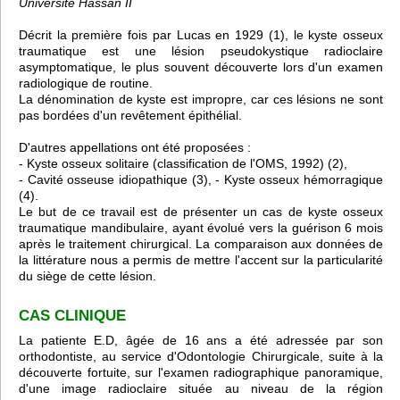
Université Hassan II
Décrit la première fois par Lucas en 1929 (1), le kyste osseux
traumatique est une lésion pseudokystique radioclaire
asymptomatique, le plus souvent découverte lors d'un examen
radiologique de routine.
La dénomination de kyste est impropre, car ces lésions ne sont
pas bordées d'un revêtement épithélial.
D'autres appellations ont été proposées :
- Kyste osseux solitaire (classification de l'OMS, 1992) (2),
- Cavité osseuse idiopathique (3), - Kyste osseux hémorragique
(4).
Le but de ce travail est de présenter un cas de kyste osseux
traumatique mandibulaire, ayant évolué vers la guérison 6 mois
après le traitement chirurgical. La comparaison aux données de
la littérature nous a permis de mettre l'accent sur la particularité
du siège de cette lésion.
CAS CLINIQUE
La patiente E.D, âgée de 16 ans a été adressée par son
orthodontiste, au service d'Odontologie Chirurgicale, suite à la
découverte fortuite, sur l'examen radiographique panoramique,
d'une image radioclaire située au niveau de la région