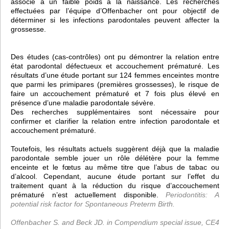
associé à un faible poids à la naissance.
Les recherches
effectuées par l’équipe d’Offenbacher ont pour objectif de
déterminer si les infections parodontales peuvent affecter la
grossesse.
Des études (cas-contrôles) ont pu démontrer la relation entre
état parodontal défectueux et accouchement prématuré. Les
résultats d’une étude portant sur 124 femmes enceintes montre
que parmi les primipares (premières grossesses), le risque de
faire un accouchement prématuré et 7 fois plus élevé en
présence d’une maladie parodontale sévère.
Des recherches supplémentaires sont nécessaire pour
confirmer et clarifier la relation entre infection parodontale et
accouchement prématuré.
Toutefois, les résultats actuels suggèrent déjà que la maladie
parodontale semble jouer un rôle délétère pour la femme
enceinte et le fœtus au même titre que l’abus de tabac ou
d’alcool. Cependant, aucune étude portant sur l’effet du
traitement quant à la réduction du risque d’accouchement
prématuré n’est actuellement disponible.
Periodontitis: A
potential risk factor for Spontaneous Preterm Birth.
Offenbacher S. and Beck JD. in Compendium special issue, CE4