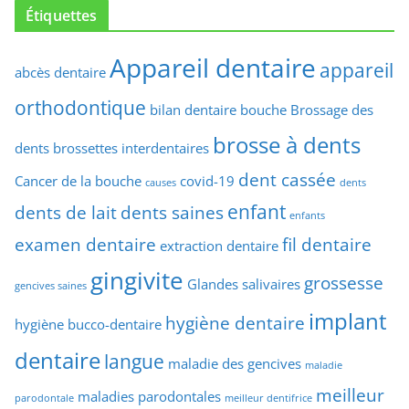
Étiquettes
Appareil dentaire
appareil
abcès dentaire
orthodontique
bilan dentaire
bouche
Brossage des
brosse à dents
dents
brossettes interdentaires
dent cassée
Cancer de la bouche
covid-19
causes
dents
enfant
dents de lait
dents saines
enfants
examen dentaire
fil dentaire
extraction dentaire
gingivite
grossesse
Glandes salivaires
gencives saines
implant
hygiène dentaire
hygiène bucco-dentaire
dentaire
langue
maladie des gencives
maladie
meilleur
maladies parodontales
parodontale
meilleur dentifrice