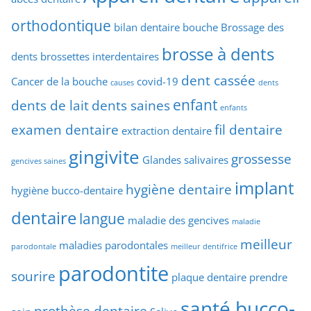
orthodontique
bilan dentaire
bouche
Brossage des
brosse à dents
dents
brossettes interdentaires
dent cassée
Cancer de la bouche
covid-19
causes
dents
enfant
dents de lait
dents saines
enfants
examen dentaire
fil dentaire
extraction dentaire
gingivite
grossesse
Glandes salivaires
gencives saines
implant
hygiène dentaire
hygiène bucco-dentaire
dentaire
langue
maladie des gencives
maladie
meilleur
maladies parodontales
parodontale
meilleur dentifrice
parodontite
sourire
plaque dentaire
prendre
santé bucco-
prothèse dentaire