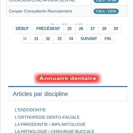
COOKSON-CLAL AFINOR DENTAL
Clics : 4796
Cooper Consultants Recrutement
Clics : 2434
Page 30 sur 147
DÉBUT
PRÉCÉDENT
25
26
27
28
29
30
31
32
33
34
SUIVANT
FIN
Articles par discipline
L'ENDODONTIE
L'ORTHOPEDIE DENTO-FACIALE
LA PARODONTIE / IMPLANTOLOGIE
LA PATHOLOGIE / CHIRURGIE BUCCALE