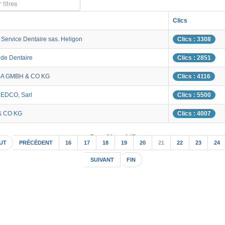
 titres
Clics
Service Dentaire sas. Heligon
Clics : 3308
nde Dentaire
Clics : 2851
A GMBH & CO KG
Clics : 4116
EDCO, Sarl
Clics : 5500
& CO KG
Clics : 4007
Page 21 sur 147
UT
PRÉCÉDENT
16
17
18
19
20
21
22
23
24
SUIVANT
FIN