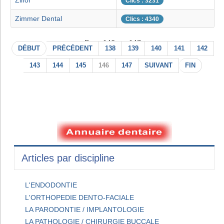
Zilfor
Clics : 3231
Zimmer Dental
Clics : 4340
Page 146 sur 147
DÉBUT
PRÉCÉDENT
138
139
140
141
142
143
144
145
146
147
SUIVANT
FIN
Articles par discipline
L'ENDODONTIE
L'ORTHOPEDIE DENTO-FACIALE
LA PARODONTIE / IMPLANTOLOGIE
LA PATHOLOGIE / CHIRURGIE BUCCALE