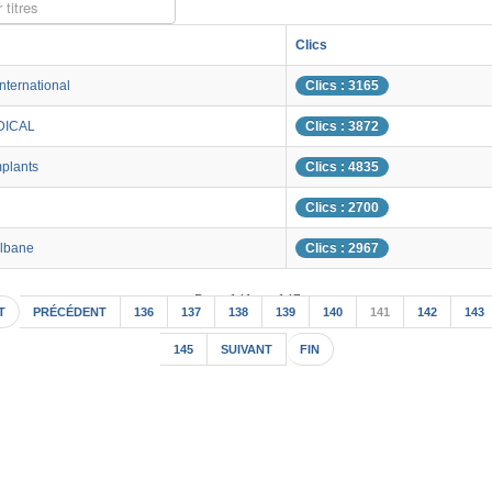
 titres
Clics
nternational
Clics : 3165
DICAL
Clics : 3872
mplants
Clics : 4835
Clics : 2700
Albane
Clics : 2967
Page 141 sur 147
T
PRÉCÉDENT
136
137
138
139
140
141
142
143
145
SUIVANT
FIN