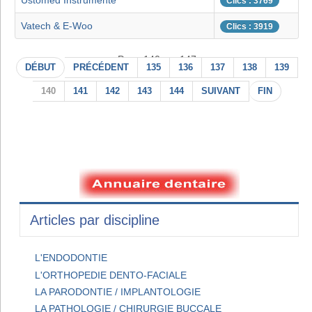
Ustomed Instrumente
Clics : 3769
Vatech & E-Woo
Clics : 3919
Page 140 sur 147
DÉBUT
PRÉCÉDENT
135
136
137
138
139
140
141
142
143
144
SUIVANT
FIN
Articles par discipline
L'ENDODONTIE
L'ORTHOPEDIE DENTO-FACIALE
LA PARODONTIE / IMPLANTOLOGIE
LA PATHOLOGIE / CHIRURGIE BUCCALE