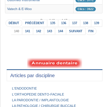
Ustomed Instrumente
Clics : 3771
Vatech & E-Woo
Clics : 3922
Page 140 sur 147
DÉBUT
PRÉCÉDENT
135
136
137
138
139
140
141
142
143
144
SUIVANT
FIN
Articles par discipline
L'ENDODONTIE
L'ORTHOPEDIE DENTO-FACIALE
LA PARODONTIE / IMPLANTOLOGIE
LA PATHOLOGIE / CHIRURGIE BUCCALE