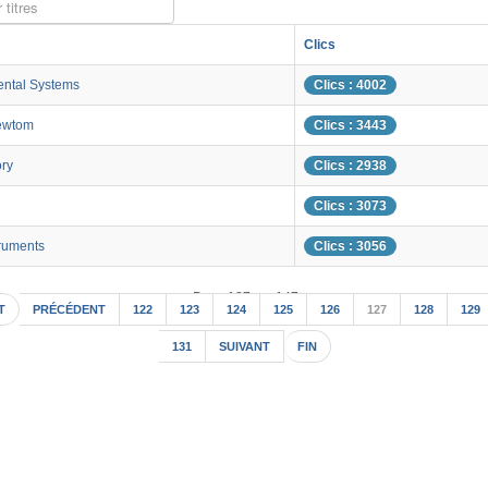
 titres
Clics
ental Systems
Clics : 4002
ewtom
Clics : 3443
ory
Clics : 2938
Clics : 3073
ruments
Clics : 3056
Page 127 sur 147
T
PRÉCÉDENT
122
123
124
125
126
127
128
129
131
SUIVANT
FIN