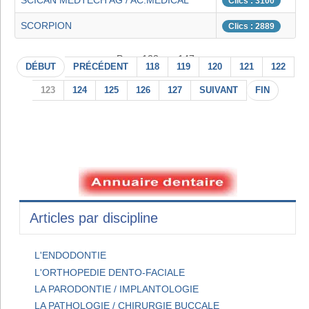
SCICAN MEDTECH AG / AC.MEDICAL
Clics : 3100
SCORPION
Clics : 2889
Page 123 sur 147
DÉBUT
PRÉCÉDENT
118
119
120
121
122
123
124
125
126
127
SUIVANT
FIN
Articles par discipline
L'ENDODONTIE
L'ORTHOPEDIE DENTO-FACIALE
LA PARODONTIE / IMPLANTOLOGIE
LA PATHOLOGIE / CHIRURGIE BUCCALE