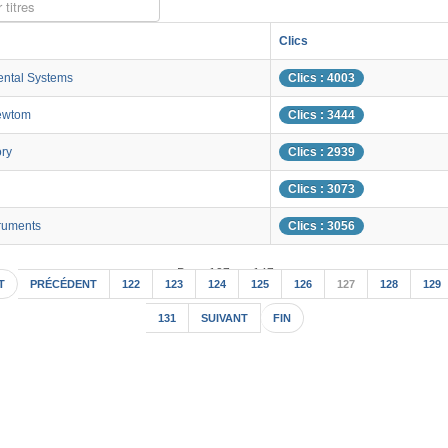
 titres
Clics
ental Systems
Clics : 4003
ewtom
Clics : 3444
ory
Clics : 2939
Clics : 3073
ruments
Clics : 3056
Page 127 sur 147
T
PRÉCÉDENT
122
123
124
125
126
127
128
129
131
SUIVANT
FIN