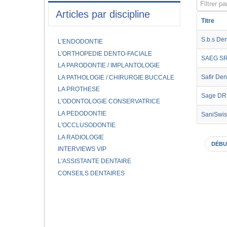
Filtrer par
Articles par discipline
Titre
S.b.s Den
L'ENDODONTIE
L'ORTHOPEDIE DENTO-FACIALE
SAEG S
LA PARODONTIE / IMPLANTOLOGIE
Safir Den
LA PATHOLOGIE / CHIRURGIE BUCCALE
LA PROTHESE
Sage DR
L'ODONTOLOGIE CONSERVATRICE
LA PEDODONTIE
SaniSwis
L'OCCLUSODONTIE
LA RADIOLOGIE
DÉBU
INTERVIEWS VIP
L'ASSISTANTE DENTAIRE
CONSEILS DENTAIRES