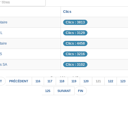
 titres
Clics
taire
Clics : 3813
RL
Clics : 3129
taire
Clics : 4458
S
Clics : 3216
s SA
Clics : 3102
Page 121 sur 147
T
PRÉCÉDENT
116
117
118
119
120
121
122
123
125
SUIVANT
FIN