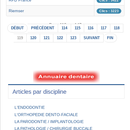
RFD France
Clics : 3422
Riemser
Clics : 3223
Page 119 sur 147
DÉBUT
PRÉCÉDENT
114
115
116
117
118
119
120
121
122
123
SUIVANT
FIN
Articles par discipline
L'ENDODONTIE
L'ORTHOPEDIE DENTO-FACIALE
LA PARODONTIE / IMPLANTOLOGIE
LA PATHOLOGIE / CHIRURGIE BUCCALE