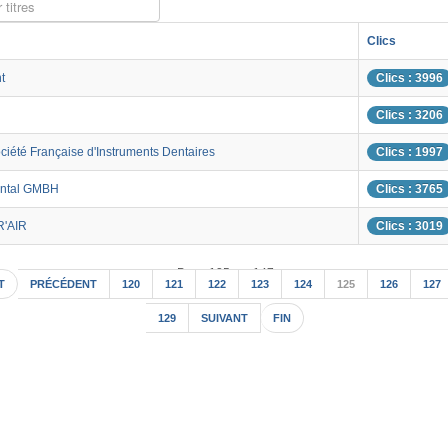
 titres
Clics
t
Clics : 3996
Clics : 3206
ciété Française d'Instruments Dentaires
Clics : 1997
ental GMBH
Clics : 3765
R'AIR
Clics : 3019
Page 125 sur 147
T
PRÉCÉDENT
120
121
122
123
124
125
126
127
129
SUIVANT
FIN