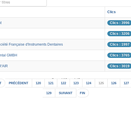
 titres
Clics
t
Clics : 3996
Clics : 3206
ciété Française d'Instruments Dentaires
Clics : 1997
ental GMBH
Clics : 3765
R'AIR
Clics : 3019
Page 125 sur 147
T
PRÉCÉDENT
120
121
122
123
124
125
126
127
129
SUIVANT
FIN