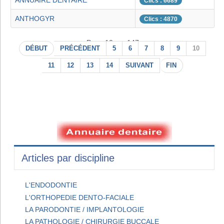
ANNUAIRE DENTAIRE
Clics : 6689
ANTHOGYR
Clics : 4870
Page 10 sur 147
DÉBUT
PRÉCÉDENT
5
6
7
8
9
10
11
12
13
14
SUIVANT
FIN
Articles par discipline
L'ENDODONTIE
L'ORTHOPEDIE DENTO-FACIALE
LA PARODONTIE / IMPLANTOLOGIE
LA PATHOLOGIE / CHIRURGIE BUCCALE