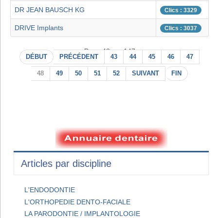
DR JEAN BAUSCH KG
Clics : 3329
DRIVE Implants
Clics : 3037
Page 48 sur 147
DÉBUT
PRÉCÉDENT
43
44
45
46
47
48
49
50
51
52
SUIVANT
FIN
Articles par discipline
L'ENDODONTIE
L'ORTHOPEDIE DENTO-FACIALE
LA PARODONTIE / IMPLANTOLOGIE