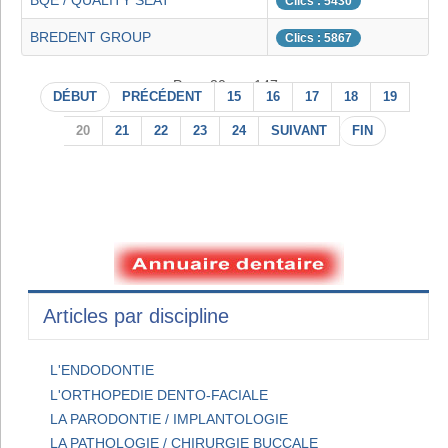
BQE / QUALITY SEAT
Clics : 5430
BREDENT GROUP
Clics : 5867
Page 20 sur 147
DÉBUT
PRÉCÉDENT
15
16
17
18
19
20
21
22
23
24
SUIVANT
FIN
Articles par discipline
L'ENDODONTIE
L'ORTHOPEDIE DENTO-FACIALE
LA PARODONTIE / IMPLANTOLOGIE
LA PATHOLOGIE / CHIRURGIE BUCCALE