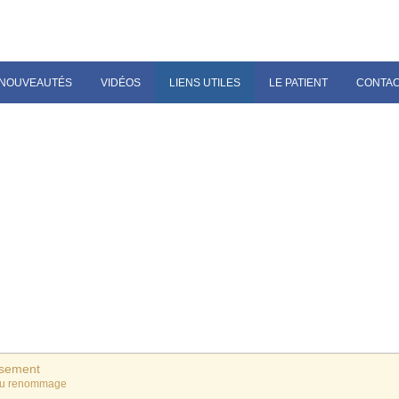
NOUVEAUTÉS
VIDÉOS
LIENS UTILES
LE PATIENT
CONTA
ssement
du renommage