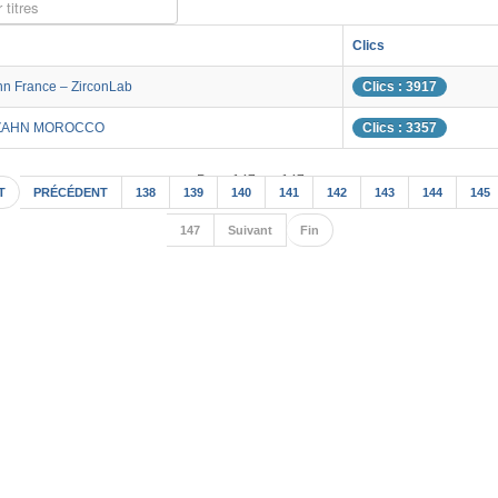
 titres
Clics
hn France – ZirconLab
Clics : 3917
ZAHN MOROCCO
Clics : 3357
Page 147 sur 147
T
PRÉCÉDENT
138
139
140
141
142
143
144
145
147
Suivant
Fin