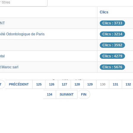
 titres
Clics
NT
Clics : 3733
été Odontologique de Paris
Clics : 3214
Clics : 3592
tal
Clics : 4279
 Maroc sarl
Clics : 5676
Page 130 sur 147
T
PRÉCÉDENT
125
126
127
128
129
130
131
132
134
SUIVANT
FIN