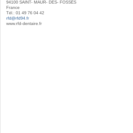
94100 SAINT- MAUR- DES- FOSSÉS
France
Tél.: 01 49 76 04 42
rfd@rfd94.fr
www.rfd-dentaire.fr