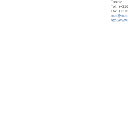
Tunisie
Tél. : (+21
Fax : (+21
mes@mes.r
http://www