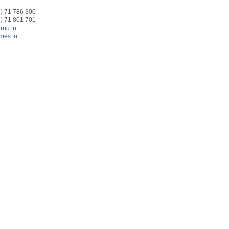
6) 71 786 300
6) 71 801 701
nu.tn
.mes.tn