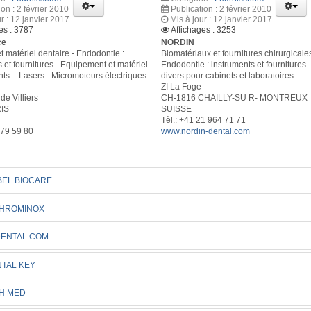
ion : 2 février 2010
Publication : 2 février 2010
ur : 12 janvier 2017
Mis à jour : 12 janvier 2017
es : 3787
Affichages : 3253
ce
NORDIN
t matériel dentaire - Endodontie :
Biomatériaux et fournitures chirurgicales
 et fournitures - Equipement et matériel
Endodontie : instruments et fournitures 
nts – Lasers - Micromoteurs électriques
divers pour cabinets et laboratoires
ZI La Foge
de Villiers
CH-1816 CHAILLY-SU R- MONTREUX
IS
SUISSE
Tèl.: +41 21 964 71 71
 79 59 80
www.nordin-dental.com
EL BIOCARE
CHROMINOX
DENTAL.COM
TAL KEY
H MED