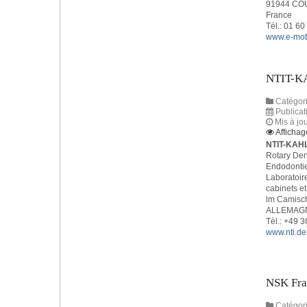
91944 C
France
Tél.: 01 60
www.e-mot
NTIT-
Catégori
Publicat
Mis à jo
Affichag
NTIT-KAH
Rotary Den
Endodontie 
Laboratoire
cabinets et
lm Camisc
ALLEMAG
Tèl.: +49 
www.nti.de
NSK Fra
Catégori