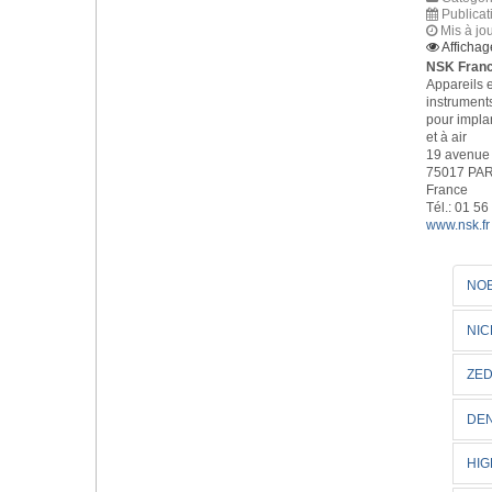
Publicat
Mis à jo
Affichag
NSK Fran
Appareils e
instruments
pour impla
et à air
19 avenue 
75017 PAR
France
Tél.: 01 56
www.nsk.fr
NOB
NI
ZE
DEN
HIG