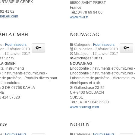
OURTABŒUF CEDEX
69800 SAINT-PRIEST
France
 92 41 62
Tél.: 04 78 69 94 06
ion.eu.com
www.m-u.fr
KAHLA GMBH
NOUVAG AG
e :
Fournisseurs
Catégorie :
Fournisseurs
ion : 2 février 2010
Publication : 2 février 2010
ur : 12 janvier 2017
Mis à jour : 12 janvier 2017
es : 2779
Affichages : 3871
LA GMBH
NOUVAG AG
tal Instruments
Endodontie : instruments et fournitures 
: instruments et fournitures -
Endodontie : instruments et fournitures 
 de prothèse - Produits divers pour
Laboratoire de prothèse - Micromoteurs
 laboratoires
électriques et à air
h 3 DE-07768 KAHLA
St Gallerstrase 23-25
NE
CH-9403 GOLDACH
36 424 57328
SUISSE
Tèl.: +41 071 846 66 00
www.nouvag.com
nce
NORDIN
e :
Fournisseurs
Catégorie :
Fournisseurs