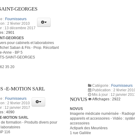
SAINT-GEORGES
e :
Fournisseurs
ion : 2 février 2010
ur : 13 décembre 2017
es : 2901
INT-GEORGES
vers pour cabinets et laboratoires
chel Saban & Fils - Prop. Récoltant
te-Anne - BP 5
ITS-SAINT-GEORGES
 62 35 20
Catégorie :
Fournisseurs
SS -E-MOTION SARL
Publication : 2 février 201
Mis à jour : 12 janvier 201
NOVUS
e :
Fournisseurs
Affichages : 2922
ion : 2 février 2010
ur : 12 janvier 2017
NOVUS
es : 4090
Imagerie médicale numérisée - Radiogr
 -E-MOTION SARL
appareils et accessoires - Vidéo : systè
de formation - Produits divers pour
accessoires
 laboratoires
Actipark des Meurières
 BP 116
1 rue Galilée