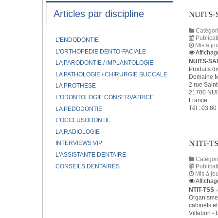
Articles par discipline
NUITS-
Catégori
Publicat
L'ENDODONTIE
Mis à jo
L'ORTHOPEDIE DENTO-FACIALE
Affichag
NUITS-SA
LA PARODONTIE / IMPLANTOLOGIE
Produits di
LA PATHOLOGIE / CHIRURGIE BUCCALE
Domaine Mi
2 rue Sain
LA PROTHESE
21700 NU
L'ODONTOLOGIE CONSERVATRICE
France
Tél.: 03 80
LA PEDODONTIE
L'OCCLUSODONTIE
LA RADIOLOGIE
NTIT-T
INTERVIEWS VIP
L'ASSISTANTE DENTAIRE
Catégori
CONSEILS DENTAIRES
Publicat
Mis à jo
Affichag
NTIT-TSS
Organisme 
cabinets et
Villebon -