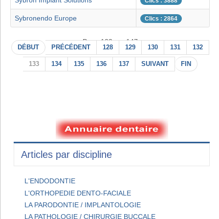
Sybron Implant Solutions
Clics : 3888
Sybronendo Europe
Clics : 2864
Page 133 sur 147
DÉBUT
PRÉCÉDENT
128
129
130
131
132
133
134
135
136
137
SUIVANT
FIN
Articles par discipline
L'ENDODONTIE
L'ORTHOPEDIE DENTO-FACIALE
LA PARODONTIE / IMPLANTOLOGIE
LA PATHOLOGIE / CHIRURGIE BUCCALE