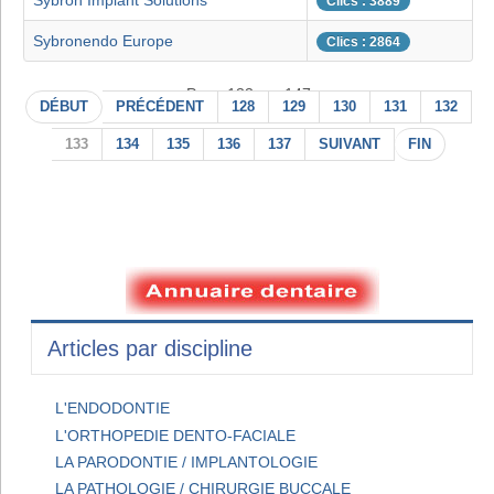
Sybron Implant Solutions
Clics : 3889
Sybronendo Europe
Clics : 2864
Page 133 sur 147
DÉBUT
PRÉCÉDENT
128
129
130
131
132
133
134
135
136
137
SUIVANT
FIN
Articles par discipline
L'ENDODONTIE
L'ORTHOPEDIE DENTO-FACIALE
LA PARODONTIE / IMPLANTOLOGIE
LA PATHOLOGIE / CHIRURGIE BUCCALE