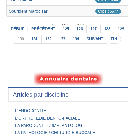
Soufi Dental
Clics : 4284
Sourident Maroc sarl
Clics : 5677
Page 130 sur 147
DÉBUT
PRÉCÉDENT
125
126
127
128
129
130
131
132
133
134
SUIVANT
FIN
Articles par discipline
L'ENDODONTIE
L'ORTHOPEDIE DENTO-FACIALE
LA PARODONTIE / IMPLANTOLOGIE
LA PATHOLOGIE / CHIRURGIE BUCCALE