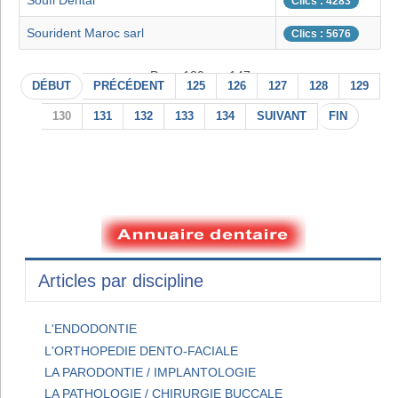
Soufi Dental
Clics : 4283
Sourident Maroc sarl
Clics : 5676
Page 130 sur 147
DÉBUT
PRÉCÉDENT
125
126
127
128
129
130
131
132
133
134
SUIVANT
FIN
Articles par discipline
L'ENDODONTIE
L'ORTHOPEDIE DENTO-FACIALE
LA PARODONTIE / IMPLANTOLOGIE
LA PATHOLOGIE / CHIRURGIE BUCCALE