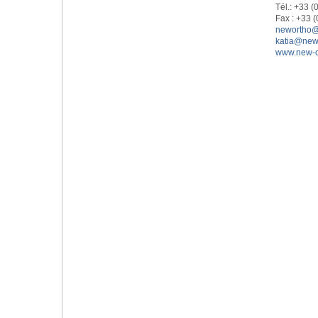
Tél.: +33 (
Fax : +33 
newortho@
katia@new-
www.new-or