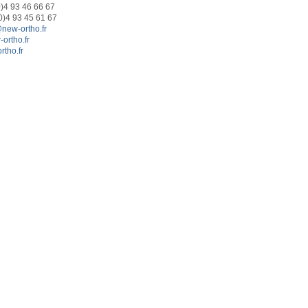
0)4 93 46 66 67
(0)4 93 45 61 67
new-ortho.fr
ortho.fr
tho.fr