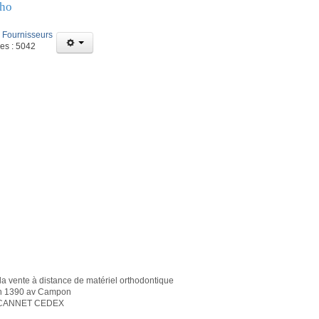
ho
:
Fournisseurs
ges : 5042
la vente à distance de matériel orthodontique
n 1390 av Campon
 CANNET CEDEX