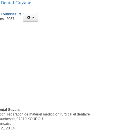
 Dental Guyane
:
Fournisseurs
ges : 2057
ental Guyane
tion, réparation de matériel médico-chirurgical et dentaire
e Duchesne, 97310 KOUROU
ançaise
4 21 20 14