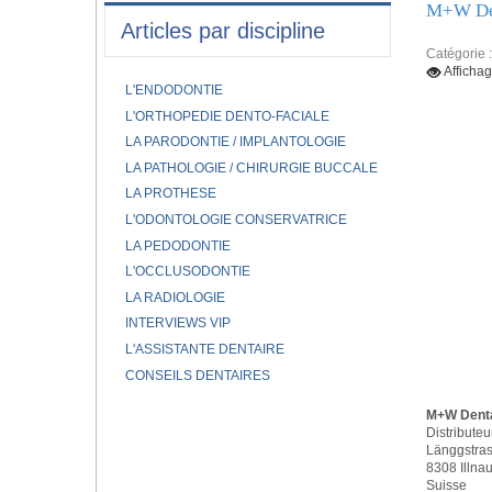
M+W De
Articles par discipline
Catégorie 
Affichag
L'ENDODONTIE
L'ORTHOPEDIE DENTO-FACIALE
LA PARODONTIE / IMPLANTOLOGIE
LA PATHOLOGIE / CHIRURGIE BUCCALE
LA PROTHESE
L'ODONTOLOGIE CONSERVATRICE
LA PEDODONTIE
L'OCCLUSODONTIE
LA RADIOLOGIE
INTERVIEWS VIP
L'ASSISTANTE DENTAIRE
CONSEILS DENTAIRES
M+W Denta
Distributeu
Länggstra
8308 Illna
Suisse