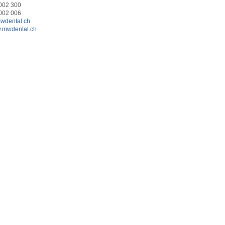
 002 300
002 006
wdental.ch
w.mwdental.ch