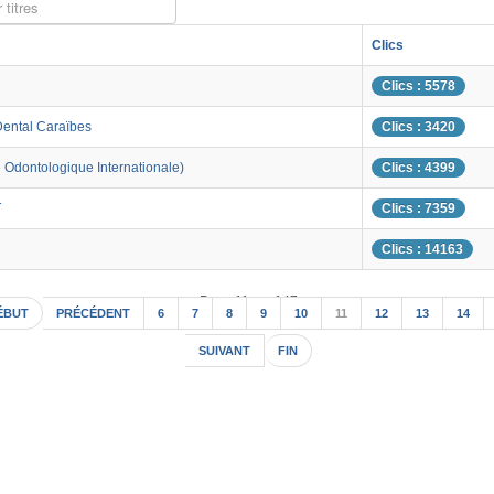
 titres
Clics
Clics : 5578
Dental Caraïbes
Clics : 3420
 Odontologique Internationale)
Clics : 4399
T
Clics : 7359
Clics : 14163
Page 11 sur 147
ÉBUT
PRÉCÉDENT
6
7
8
9
10
11
12
13
14
SUIVANT
FIN