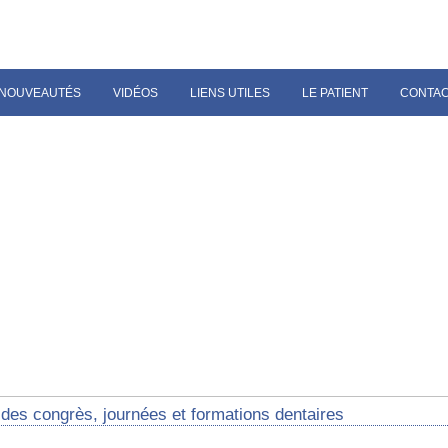
NOUVEAUTÉS
VIDÉOS
LIENS UTILES
LE PATIENT
CONTA
des congrès, journées et formations dentaires