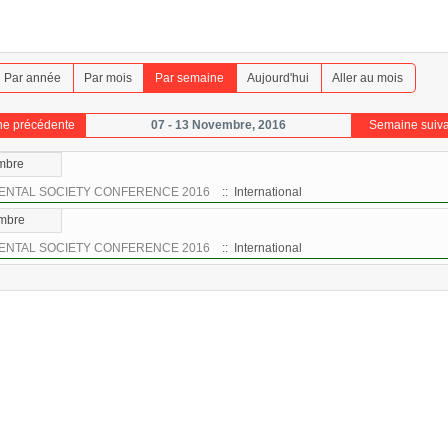
Par année
Par mois
Par semaine
Aujourd'hui
Aller au mois
e précédente
07 - 13 Novembre, 2016
Semaine suiv
mbre
ENTAL SOCIETY CONFERENCE 2016
:: International
mbre
ENTAL SOCIETY CONFERENCE 2016
:: International