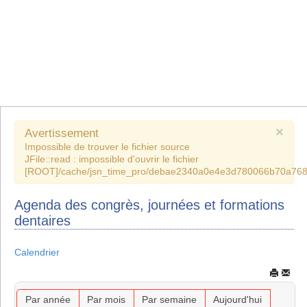
×
Avertissement
Impossible de trouver le fichier source
JFile::read : impossible d'ouvrir le fichier
[ROOT]/cache/jsn_time_pro/debae2340a0e4e3d780066b70a768
Agenda des congrès, journées et formations
dentaires
Calendrier
Par année
Par mois
Par semaine
Aujourd'hui