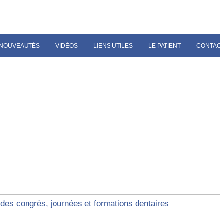
NOUVEAUTÉS
VIDÉOS
LIENS UTILES
LE PATIENT
CONTA
des congrès, journées et formations dentaires