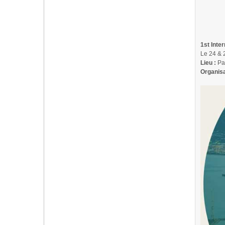
1st Inte
Le 24 & 
Lieu :
Pal
Organisa