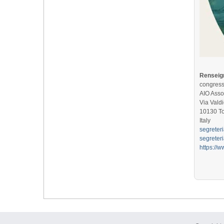
Renseign
congress
AIO Assoc
Via Valdi
10130 To
Italy
segreter
segreter
https://ww