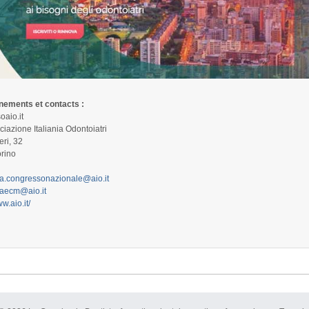
ements et contacts :
oaio.it
iazione Italiania Odontoiatri
eri, 32
rino
ia.congressonazionale@aio.it
iaecm@aio.it
w.aio.it/