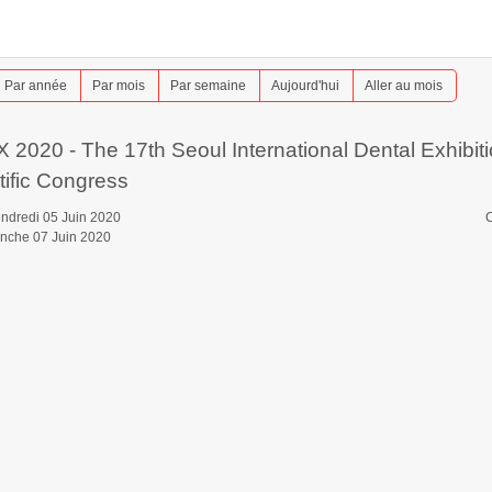
Par année
Par mois
Par semaine
Aujourd'hui
Aller au mois
 2020 - The 17th Seoul International Dental Exhibit
tific Congress
ndredi 05 Juin 2020
C
nche 07 Juin 2020