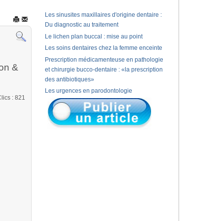
Les sinusites maxillaires d'origine dentaire :
Du diagnostic au traitement
Le lichen plan buccal : mise au point
Les soins dentaires chez la femme enceinte
Prescription médicamenteuse en pathologie
ion &
et chirurgie bucco-dentaire : «la prescription
des antibiotiques»
Les urgences en parodontologie
lics
: 821