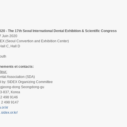
20 - The 17th Seoul International Dental Exhibition & Scientific Congress
7 Juin 2020
X (Seoul Convertion and Exhibition Center)
Hall C, Hall D
outh
nements et contacts:
teur:
ntal Association (SDA)
 by: SIDEX Organizing Committee
ngjeong-dong Seongdong-gu
3-837, Korea
2 2 498 9146
2 2 498 9147
or.kr
.sidex.or.kr/