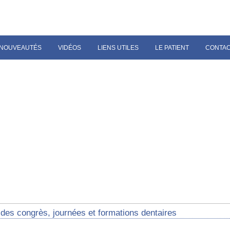
NOUVEAUTÉS
VIDÉOS
LIENS UTILES
LE PATIENT
CONTA
des congrès, journées et formations dentaires