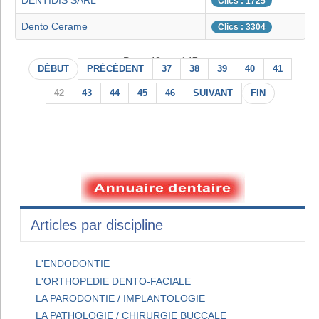
DENTIDIS SARL
Clics : 1725
Dento Cerame
Clics : 3304
Page 42 sur 147
DÉBUT
PRÉCÉDENT
37
38
39
40
41
42
43
44
45
46
SUIVANT
FIN
Articles par discipline
L'ENDODONTIE
L'ORTHOPEDIE DENTO-FACIALE
LA PARODONTIE / IMPLANTOLOGIE
LA PATHOLOGIE / CHIRURGIE BUCCALE