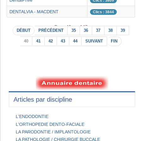
DentalPrive
Clics : 3809
DENTALVIA - MACDENT
Clics : 3844
Page 40 sur 147
DÉBUT
PRÉCÉDENT
35
36
37
38
39
40
41
42
43
44
SUIVANT
FIN
Articles par discipline
L'ENDODONTIE
L'ORTHOPEDIE DENTO-FACIALE
LA PARODONTIE / IMPLANTOLOGIE
LA PATHOLOGIE / CHIRURGIE BUCCALE