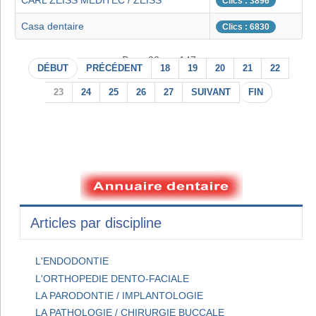
CARL ZEISS MEDITEC / ZEISS
Clics : 3896
Casa dentaire
Clics : 6830
Page 23 sur 147
DÉBUT
PRÉCÉDENT
18
19
20
21
22
23
24
25
26
27
SUIVANT
FIN
Articles par discipline
L'ENDODONTIE
L'ORTHOPEDIE DENTO-FACIALE
LA PARODONTIE / IMPLANTOLOGIE
LA PATHOLOGIE / CHIRURGIE BUCCALE