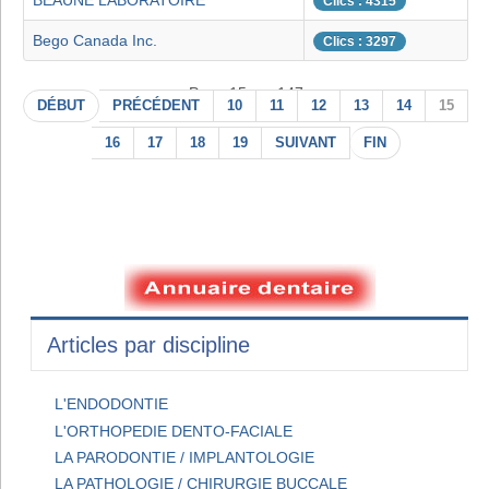
BEAUNE LABORATOIRE
Clics : 4315
Bego Canada Inc.
Clics : 3297
Page 15 sur 147
DÉBUT
PRÉCÉDENT
10
11
12
13
14
15
16
17
18
19
SUIVANT
FIN
Articles par discipline
L'ENDODONTIE
L'ORTHOPEDIE DENTO-FACIALE
LA PARODONTIE / IMPLANTOLOGIE
LA PATHOLOGIE / CHIRURGIE BUCCALE