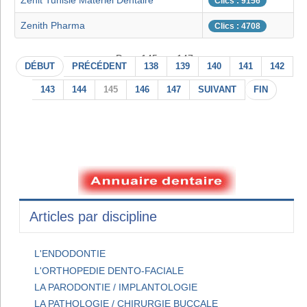
Zenit Tunisie Materiel Dentaire
Clics : 9156
Zenith Pharma
Clics : 4708
Page 145 sur 147
DÉBUT
PRÉCÉDENT
138
139
140
141
142
143
144
145
146
147
SUIVANT
FIN
Articles par discipline
L'ENDODONTIE
L'ORTHOPEDIE DENTO-FACIALE
LA PARODONTIE / IMPLANTOLOGIE
LA PATHOLOGIE / CHIRURGIE BUCCALE