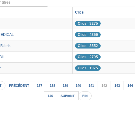
 titres
Clics
Clics : 3275
MEDICAL
Clics : 4356
nFabrik
Clics : 3552
MBH
Clics : 2795
R
Clics : 1975
Page 142 sur 147
T
PRÉCÉDENT
137
138
139
140
141
142
143
144
146
SUIVANT
FIN