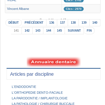
VIDAL
Clics : 2702
Vincent Albane
Clics : 2970
Page 141 sur 147
DÉBUT
PRÉCÉDENT
136
137
138
139
140
141
142
143
144
145
SUIVANT
FIN
Articles par discipline
L'ENDODONTIE
L'ORTHOPEDIE DENTO-FACIALE
LA PARODONTIE / IMPLANTOLOGIE
LA PATHOLOGIE / CHIRURGIE BUCCALE