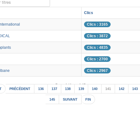
 titres
Clics
nternational
Clics : 3165
DICAL
Clics : 3872
mplants
Clics : 4835
Clics : 2700
Albane
Clics : 2967
Page 141 sur 147
T
PRÉCÉDENT
136
137
138
139
140
141
142
143
145
SUIVANT
FIN