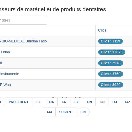
seurs de matériel et de produits dentaires
 titres
Clics
 BIO-MEDICAL Burkina Faso
Clics : 3119
 Ortho
Clics : 13675
RL
Clics : 2978
Instrumente
Clics : 3769
 E-Woo
Clics : 3920
Page 140 sur 147
T
PRÉCÉDENT
135
136
137
138
139
140
141
142
144
SUIVANT
FIN