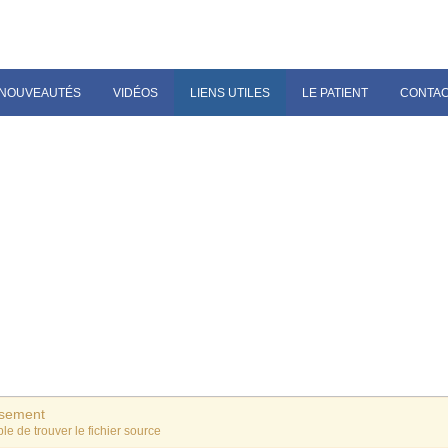
NOUVEAUTÉS
VIDÉOS
LIENS UTILES
LE PATIENT
CONTA
ssement
le de trouver le fichier source