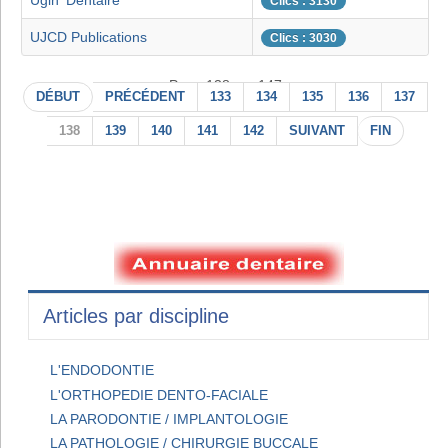
Ugin' Dentaire
Clics : 3130
UJCD Publications
Clics : 3030
Page 138 sur 147
DÉBUT
PRÉCÉDENT
133
134
135
136
137
138
139
140
141
142
SUIVANT
FIN
Articles par discipline
L'ENDODONTIE
L'ORTHOPEDIE DENTO-FACIALE
LA PARODONTIE / IMPLANTOLOGIE
LA PATHOLOGIE / CHIRURGIE BUCCALE