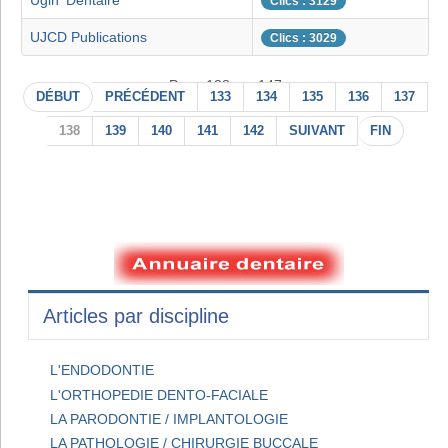
Ugin' Dentaire
Clics : 3129
UJCD Publications
Clics : 3029
Page 138 sur 147
DÉBUT
PRÉCÉDENT
133
134
135
136
137
138
139
140
141
142
SUIVANT
FIN
Articles par discipline
L'ENDODONTIE
L'ORTHOPEDIE DENTO-FACIALE
LA PARODONTIE / IMPLANTOLOGIE
LA PATHOLOGIE / CHIRURGIE BUCCALE